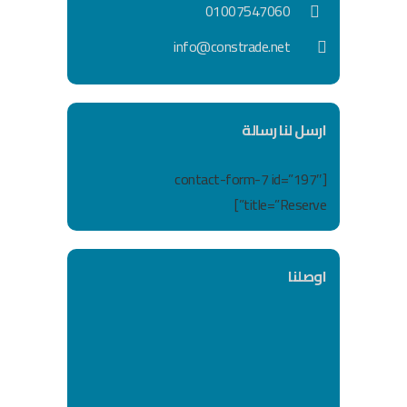
01007547060
info@constrade.net
ارسل لنا رسالة
[contact-form-7 id=”197″
title=”Reserve”]
اوصلنا